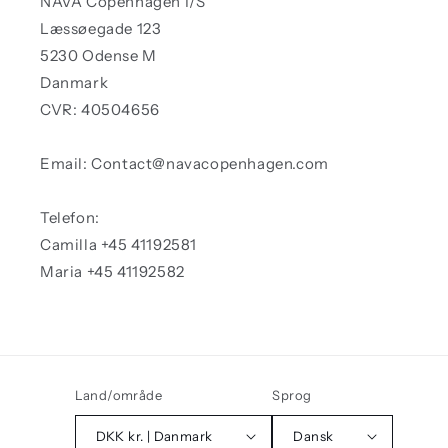
NAVA Copenhagen I/S
Læssøegade 123
5230 Odense M
Danmark
CVR: 40504656
Email: Contact@navacopenhagen.com
Telefon:
Camilla +45 41192581
Maria +45 41192582
Land/område
Sprog
DKK kr. | Danmark
Dansk