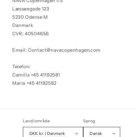
NAVA Copenhagen I/S
Læssøegade 123
5230 Odense M
Danmark
CVR: 40504656
Email: Contact@navacopenhagen.com
Telefon:
Camilla +45 41192581
Maria +45 41192582
Land/område
Sprog
DKK kr. | Danmark
Dansk