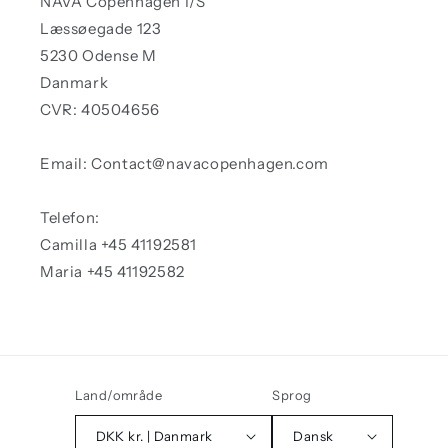
NAVA Copenhagen I/S
Læssøegade 123
5230 Odense M
Danmark
CVR: 40504656
Email: Contact@navacopenhagen.com
Telefon:
Camilla +45 41192581
Maria +45 41192582
Land/område
Sprog
DKK kr. | Danmark
Dansk