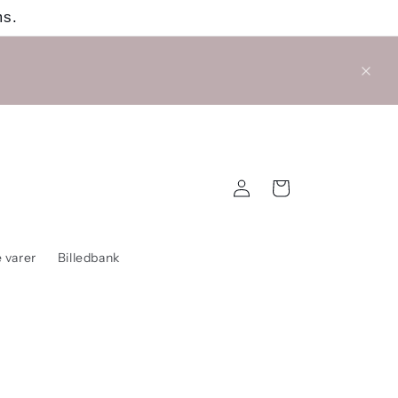
ms.
Log
Indkøbskurv
ind
 varer
Billedbank