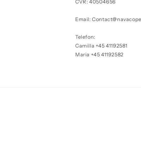
CVR: 40504656
Email: Contact@navacop
Telefon:
Camilla +45 41192581
Maria +45 41192582