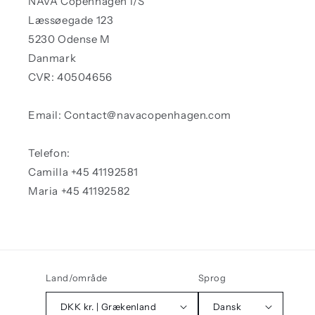
NAVA Copenhagen I/S
Læssøegade 123
5230 Odense M
Danmark
CVR: 40504656
Email: Contact@navacopenhagen.com
Telefon:
Camilla +45 41192581
Maria +45 41192582
Land/område
Sprog
DKK kr. | Grækenland
Dansk