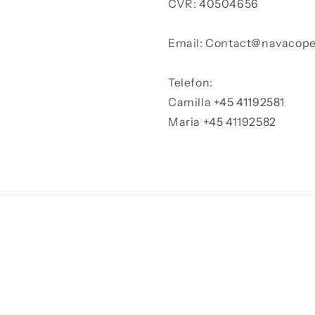
CVR: 40504656
Email: Contact@navacop
Telefon:
Camilla +45 41192581
Maria +45 41192582