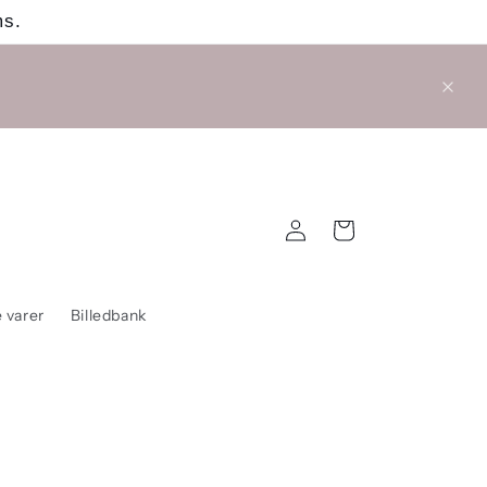
ms.
Log
Indkøbskurv
ind
 varer
Billedbank