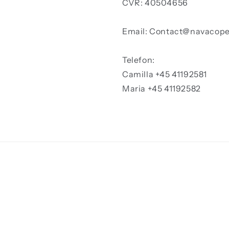
CVR: 40504656
Email: Contact@navacop
Telefon:
Camilla +45 41192581
Maria +45 41192582