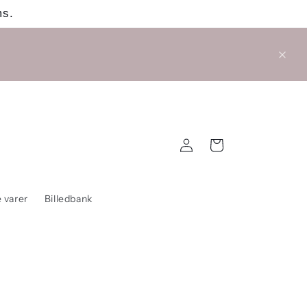
ms.
Log
Indkøbskurv
ind
 varer
Billedbank