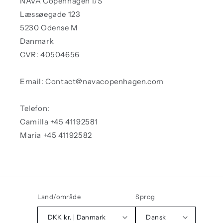
NAVA Copenhagen I/S
Læssøegade 123
5230 Odense M
Danmark
CVR: 40504656
Email: Contact@navacopenhagen.com
Telefon:
Camilla +45 41192581
Maria +45 41192582
Land/område
Sprog
DKK kr. | Danmark
Dansk