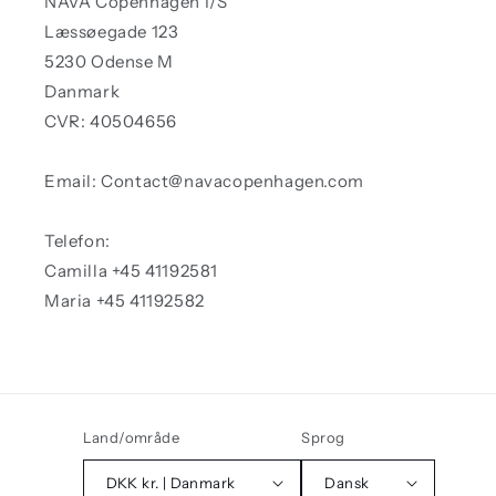
NAVA Copenhagen I/S
Læssøegade 123
5230 Odense M
Danmark
CVR: 40504656
Email: Contact@navacopenhagen.com
Telefon:
Camilla +45 41192581
Maria +45 41192582
Land/område
Sprog
DKK kr. | Danmark
Dansk