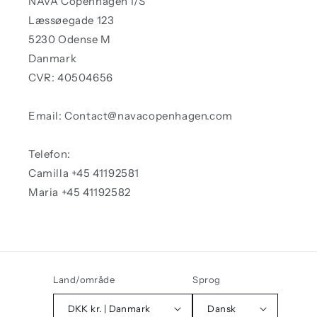
NAVA Copenhagen I/S
Læssøegade 123
5230 Odense M
Danmark
CVR: 40504656
Email: Contact@navacopenhagen.com
Telefon:
Camilla +45 41192581
Maria +45 41192582
Land/område
Sprog
DKK kr. | Danmark
Dansk