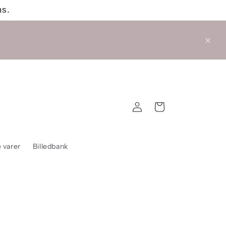
ms.
Log
Indkøbskurv
ind
 varer
Billedbank