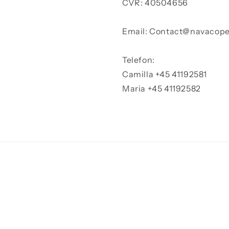
CVR: 40504656
Email: Contact@navacop
Telefon:
Camilla +45 41192581
Maria +45 41192582