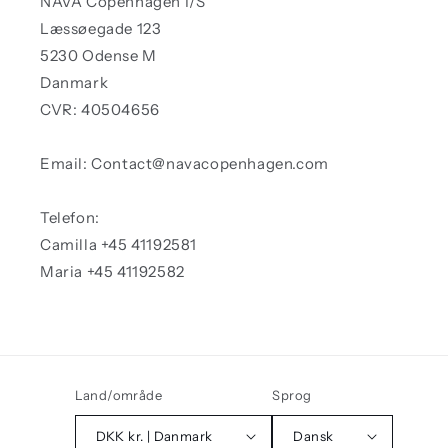
NAVA Copenhagen I/S
Læssøegade 123
5230 Odense M
Danmark
CVR: 40504656
Email: Contact@navacopenhagen.com
Telefon:
Camilla +45 41192581
Maria +45 41192582
Land/område
Sprog
DKK kr. | Danmark
Dansk