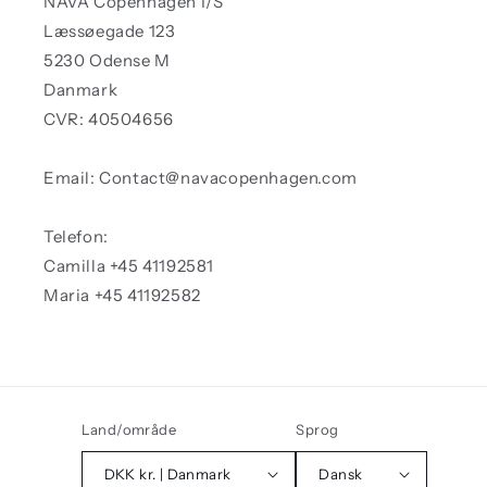
NAVA Copenhagen I/S
Læssøegade 123
5230 Odense M
Danmark
CVR: 40504656
Email: Contact@navacopenhagen.com
Telefon:
Camilla +45 41192581
Maria +45 41192582
Land/område
Sprog
DKK kr. | Danmark
Dansk